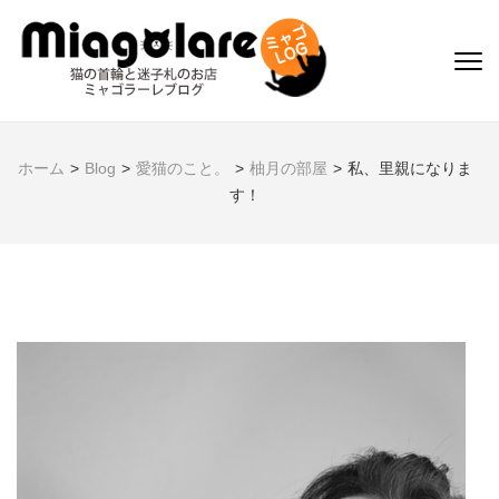
コ
ン
テ
ミャゴLOG
猫雑貨のお店 ミャゴラ
ン
ーレブログ
ツ
へ
ホーム
>
Blog
>
愛猫のこと。
>
柚月の部屋
>
私、里親になりま
ス
す！
キ
ッ
プ
(Enter
を
押
す)