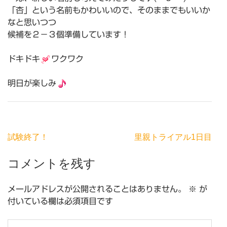
「杏」という名前もかわいいので、そのままでもいいか
なと思いつつ
候補を２−３個準備しています！
ドキドキ
ワクワク
明日が楽しみ
投
試験終了！
里親トライアル1日目
稿
コメントを残す
ナ
ビ
ゲ
メールアドレスが公開されることはありません。
※
が
ー
付いている欄は必須項目です
シ
ョ