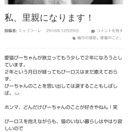
私、里親になります！
私、
投稿者:
ミャゴラーレ
2016年12月20日
コメントを残す
里
柚月の部屋
、
愛猫のこと。
親
に
愛猫ぴーちゃんが旅立ってもう少しで２年になろうとし
な
ています。
り
２年という月日が経ってもぴーロスはまだ癒えておら
ま
ず、
す！
ぴーちゃんのことを思い出しては涙することもしばし
ば。
ホンマ、どんだけぴーちゃんのことが好きやねん！笑
ぴーロスを抱えながらも、猫のいない暮らしはやはり寂
しいので