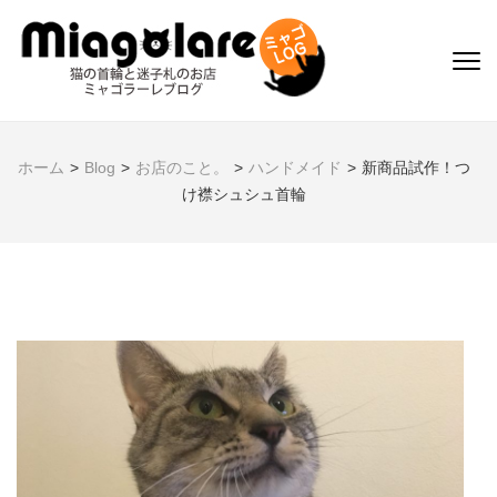
コ
ン
テ
ミャゴLOG
猫雑貨のお店 ミャゴラ
ン
ーレブログ
ツ
へ
ホーム
>
Blog
>
お店のこと。
>
ハンドメイド
>
新商品試作！つ
ス
け襟シュシュ首輪
キ
ッ
プ
(Enter
を
押
す)