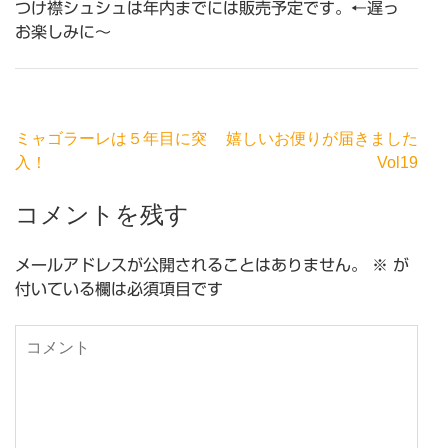
つけ襟シュシュは年内までには販売予定です。←遅っ
お楽しみに〜
投
ミャゴラーレは５年目に突
嬉しいお便りが届きました
稿
入！
Vol19
ナ
コメントを残す
ビ
ゲ
ー
メールアドレスが公開されることはありません。
※
が
シ
付いている欄は必須項目です
ョ
ン