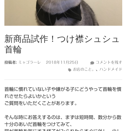
新商品試作！つけ襟シュシュ
首輪
新
投稿者:
ミャゴラーレ
2018年11月25日
コメントを残す
商
お店のこと。
、
ハンドメイド
品
試
首輪に慣れていない子や嫌がる子にどうやって首輪を慣
作！
れさせたらよいかという
つ
ご質問をいただくことがあります。
け
襟
そんな時にお答えするのは、まずは短時間、数分から数
シ
十分のあいだ首輪をつけてみて、
ュ